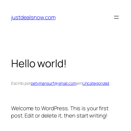
Pular
para
justdealsnow.com
o
conteúdo
Hello world!
Escrito por
petymansurf@gmail.com
em
Uncategorized
Welcome to WordPress. This is your first
post. Edit or delete it, then start writing!