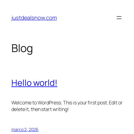
Pular
para
justdealsnow.com
o
conteúdo
Blog
Hello world!
Welcome to WordPress. This is your first post. Edit or
delete it, then start writing!
março 2, 2026